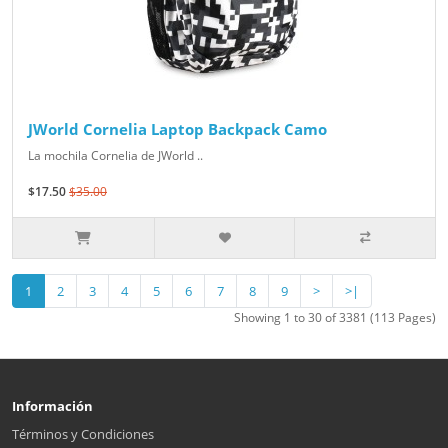
JWorld Cornelia Laptop Backpack Camo
La mochila Cornelia de JWorld ..
$17.50
$35.00
1
2
3
4
5
6
7
8
9
>
>|
Showing 1 to 30 of 3381 (113 Pages)
Información
Términos y Condiciones