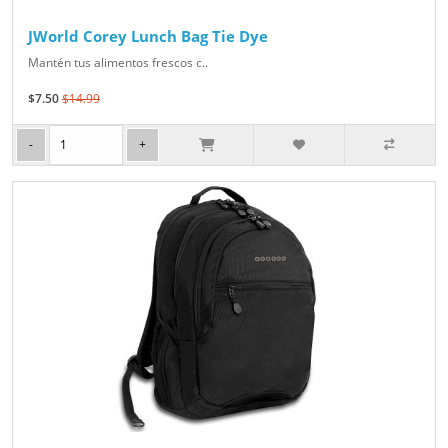
JWorld Corey Lunch Bag Tie Dye
Mantén tus alimentos frescos c..
$7.50
$14.99