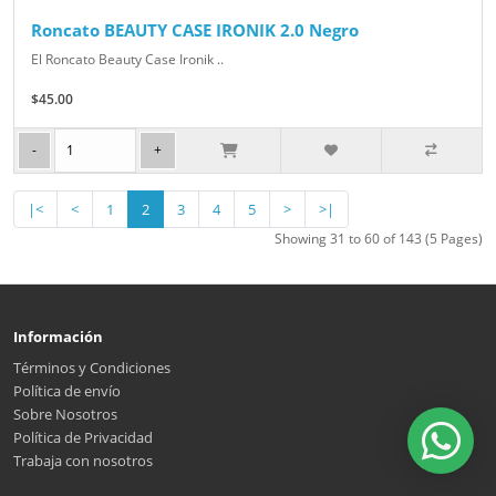
Roncato BEAUTY CASE IRONIK 2.0 Negro
El Roncato Beauty Case Ironik ..
$45.00
|<
<
1
2
3
4
5
>
>|
Showing 31 to 60 of 143 (5 Pages)
Información
Términos y Condiciones
Política de envío
Sobre Nosotros
Política de Privacidad
Trabaja con nosotros