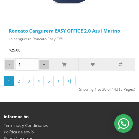
Roncato Cangurera EASY OFFICE 2.0 Azul Marino
La cangurera Roncato Easy Offi..
$25.00
1
2
3
4
5
>
>|
Showing 1 to 30 of 143 (5 Pages)
Información
Términos y Condiciones
Política de envío
Sobre Nosotros