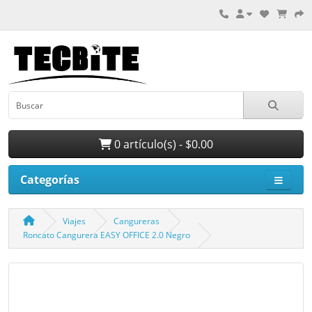
0 artículo(s) - $0.00
Categorías
Viajes
Cangureras
Roncato Cangurera EASY OFFICE 2.0 Negro