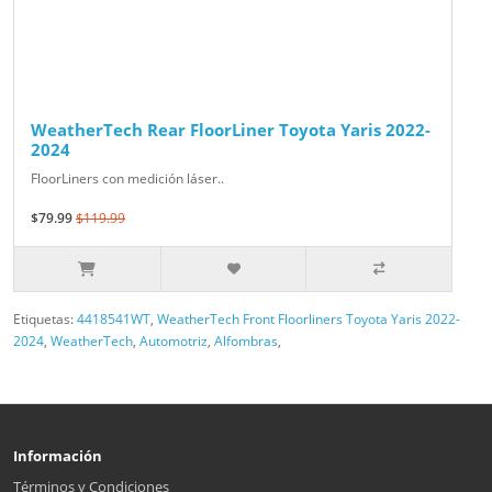
WeatherTech Rear FloorLiner Toyota Yaris 2022-
2024
FloorLiners con medición láser..
$79.99
$119.99
Etiquetas:
4418541WT
,
WeatherTech Front Floorliners Toyota Yaris 2022-
2024
,
WeatherTech
,
Automotriz
,
Alfombras
,
Información
Términos y Condiciones