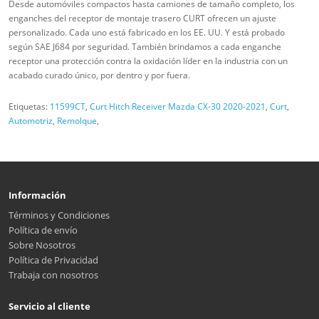
Desde automóviles compactos hasta camiones de tamaño completo, los
enganches del receptor de montaje trasero CURT ofrecen un ajuste
personalizado. Cada uno está fabricado en los EE. UU. Y está probado
según SAE J684 por seguridad. También brindamos a cada enganche
receptor una protección contra la oxidación líder en la industria con un
acabado curado único, por dentro y por fuera.
Etiquetas:
11599CT
,
Curt Hitch Receiver Mazda CX-30 2020-2021
,
Curt
,
Automotriz
,
Remolque
,
Información
Términos y Condiciones
Política de envío
Sobre Nosotros
Política de Privacidad
Trabaja con nosotros
Servicio al cliente