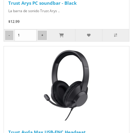
Trust Arys PC soundbar - Black
La barra de sonido Trust Arys ..
$12.99
Trust Ayda Max USB-ENC Headseat