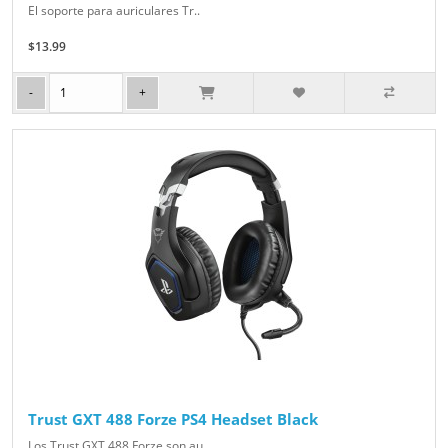
El soporte para auriculares Tr..
$13.99
Trust GXT 488 Forze PS4 Headset Black
Los Trust GXT 488 Forze son au..